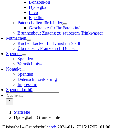
Bonzoukou
Djabagbal
Illico
Kperike
Patenschaften für Kinder
Geschenke für Ihr Patenkind
Brunnenbau: Zugang zu sauberem Trinkwasser
Mitmachen
Kuchen backen für Kunst im Stadl
Übersetzen: Französisch-Deutsch
Spenden
Spenden
Vermächtnisse
Kontakt
Spenden
Datenschutzerklärung
Impressum
Spendenkorb
0
Suche
nach:
Startseite
Djabagbal – Grundschule
Djabagbal – Grundschule
andy
2024-01-17T15:17:02+01:00