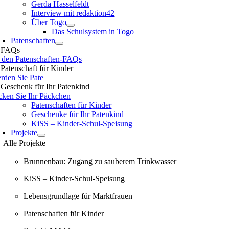
Gerda Hasselfeldt
Interview mit redaktion42
Über Togo
Das Schulsystem in Togo
Patenschaften
FAQs
 den Patenschaften-FAQs
Patenschaft für Kinder
rden Sie Pate
Geschenk für Ihr Patenkind
cken Sie Ihr Päckchen
Patenschaften für Kinder
Geschenke für Ihr Patenkind
KiSS – Kinder-Schul-Speisung
Projekte
Alle Projekte
Brunnenbau: Zugang zu sauberem Trinkwasser
KiSS – Kinder-Schul-Speisung
Lebensgrundlage für Marktfrauen
Patenschaften für Kinder