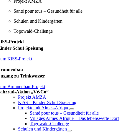
Projekt AMZA
Santé pour tous – Gesundheit für alle
Schulen und Kindergärten
Togowald-Challenge
iSS-Projekt
inder-Schul-Speisung
um KiSS-Projekt
Brunnenbau
ugang zu Trinkwasser
um Brunnenbau-Projekt
ahrrad-Aktion „Vé-Co“
Projekt AMZA
KiSS – Kinder-Schul-Speisung
Projekte mit Aimes-Afrique
Santé pour tous – Gesundheit für alle
Villages Aimes-Afrique – Das lebenswerte Dorf
Togowald-Challenge
Schulen und Kindergärten