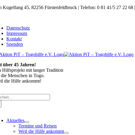
Zum
 Kugelfang 45, 82256 Fürstenfeldbruck | Telefon: 0 81 41/5 27 22 68 
Inhalt
springen
oggle
avigation
Datenschutz
Impressum
Kontakt
Spenden
it über 45 Jahren!
n Hilfsprojekt mit langer Tradition
r die Menschen in Togo.
il die Hilfe ankommt!
che
ch:
oggle
avigation
Aktuelles
Termine und Reisen
Weil die Hilfe ankommt