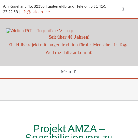
Zum
Am Kugelfang 45, 82256 Fürstenfeldbruck | Telefon: 0 81 41/5
Inhalt
Toggle
27 22 68 |
info@aktionpit.de
Navigatio
springen
Datenschu
Seit über 40 Jahren!
Ein Hilfsprojekt mit langer Tradition für die Menschen in Togo.
Impressu
Weil die Hilfe ankommt!
Kontakt
Menu
Spenden
Startseite
Aktuelles
Projekt AMZA –
Projekte
Sensibilisierung zu