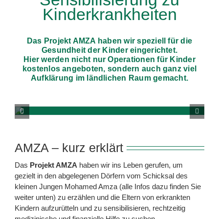
Kinderkrankheiten
Über uns
Das Projekt AMZA haben wir speziell für die
Gesundheit der Kinder eingerichtet.
Spenden
Hier werden nicht nur Operationen für Kinder
kostenlos angeboten, sondern auch ganz viel
Aufklärung im ländlichen Raum gemacht.
Spendenkorb
Suche
nach:
AMZA – kurz erklärt
Das
Projekt AMZA
haben wir ins Leben gerufen, um
gezielt in den abgelegenen Dörfern vom Schicksal des
kleinen Jungen Mohamed Amza (alle Infos dazu finden Sie
weiter unten) zu erzählen und die Eltern von erkrankten
Kindern aufzurütteln und zu sensibilisieren, rechtzeitig
medizinische und finanzielle Hilfe zu suchen.