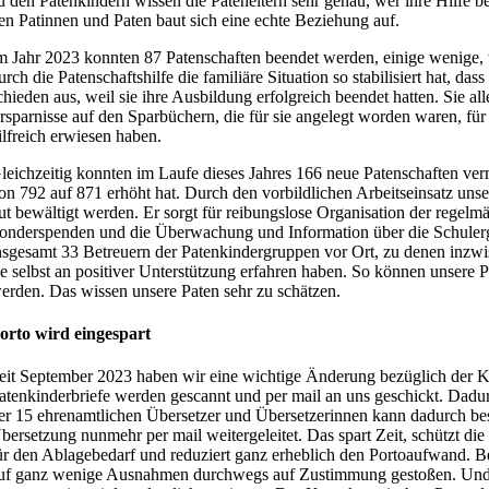
u den Patenkindern wissen die Pateneltern sehr genau, wer ihre Hilfe
en Patinnen und Paten baut sich eine echte Beziehung auf.
m Jahr 2023 konnten 87 Patenschaften beendet werden, einige wenige, w
urch die Patenschaftshilfe die familiäre Situation so stabilisiert hat, 
chieden aus, weil sie ihre Ausbildung erfolgreich beendet hatten. Sie al
rsparnisse auf den Sparbüchern, die für sie angelegt worden waren, für
ilfreich erwiesen haben.
leichzeitig konnten im Laufe dieses Jahres 166 neue Patenschaften verm
on 792 auf 871 erhöht hat. Durch den vorbildlichen Arbeitseinsatz uns
ut bewältigt werden. Er sorgt für reibungslose Organisation der regelm
onderspenden und die Überwachung und Information über die Schulerg
nsgesamt 33 Betreuern der Patenkindergruppen vor Ort, zu denen inzwi
ie selbst an positiver Unterstützung erfahren haben. So können unsere 
erden. Das wissen unsere Paten sehr zu schätzen.
orto wird eingespart
eit September 2023 haben wir eine wichtige Änderung bezüglich der 
atenkinderbriefe werden gescannt und per mail an uns geschickt. Dadurc
er 15 ehrenamtlichen Übersetzer und Übersetzerinnen kann dadurch besc
bersetzung nunmehr per mail weitergeleitet. Das spart Zeit, schützt d
ür den Ablagebedarf und reduziert ganz erheblich den Portoaufwand. B
uf ganz wenige Ausnahmen durchwegs auf Zustimmung gestoßen. Und die