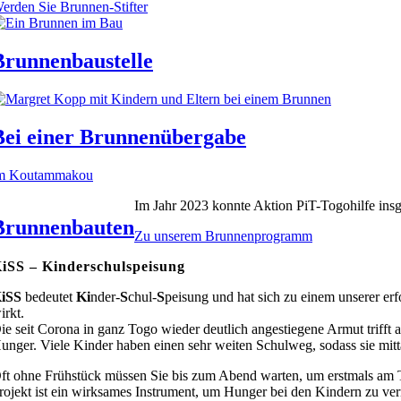
erden Sie Brunnen-Stifter
Brunnenbaustelle
Bei einer Brunnenübergabe
m Koutammakou
Im Jahr 2023 konnte Aktion PiT-Togohilfe in
Brunnenbauten
Zu unserem Brunnenprogramm
iSS – Kinderschulspeisung
iSS
bedeutet
Ki
nder-
S
chul-
S
peisung und hat sich zu einem unserer erfo
irkt.
ie seit Corona in ganz Togo wieder deutlich angestiegene Armut trifft a
unger. Viele Kinder haben einen sehr weiten Schulweg, sodass sie mit
ft ohne Frühstück müssen Sie bis zum Abend warten, um erstmals am 
rojekt ist ein wirksames Instrument, um Hunger bei den Kindern zu verm