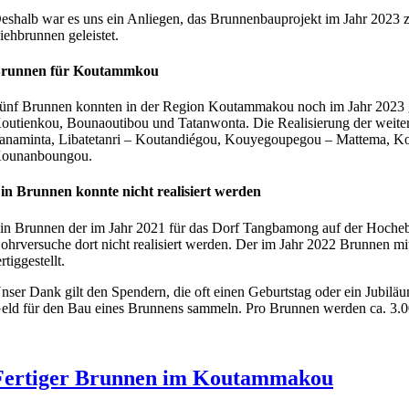
eshalb war es uns ein Anliegen, das Brunnenbauprojekt im Jahr 2023 z
iehbrunnen geleistet.
runnen für Koutammkou
ünf Brunnen konnten in der Region Koutammakou noch im Jahr 2023 g
outienkou, Bounaoutibou und Tatanwonta. Die Realisierung der weiter
anaminta, Libatetanri – Koutandiégou, Kouyegoupegou – Mattema, Ko
ounanboungou.
in Brunnen konnte nicht realisiert werden
in Brunnen der im Jahr 2021 für das Dorf Tangbamong auf der Hocheb
ohrversuche dort nicht realisiert werden. Der im Jahr 2022 Brunnen 
ertiggestellt.
nser Dank gilt den Spendern, die oft einen Geburtstag oder ein Jubil
eld für den Bau eines Brunnens sammeln. Pro Brunnen werden ca. 3.00
Fertiger Brunnen im Koutammakou