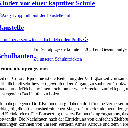
Kinder vor einer kaputter Schule
Baustelle
ann überlassen wir das doch lieber den Profis 🙂
Für Schulprojekte konnte in 2023 ein Gesamtbudge
Schulbauten
Zu unseren Schulprojekten
runnenbauprogramm
eit der Corona-Epidemie ist die Bedeutung der Verfügbarkeit von saub
ffentlichkeit sehr bewusst geworden Der Zugang zu sauberem Trinkwass
rauen und Mädchen müssen noch immer weite Strecken zurücklegen, 
ersiegenden Bachläufen zu holen.
in nahegelegener Dorf-Brunnen sorgt daher sofort für eine Verbesser
chlagartig die oft lebensbedrohlichen Magen-Darmerkrankungen der ges
nd Kleinkindern. Die Fortsetzung unseres Brunnenbauprorgramms, das w
otwendig. Die Nachfragen nach der Einrichtung von einfachen Ziehbru
iedlungen kommen von unseren Partnern Aimes-Afrique und dem Verein