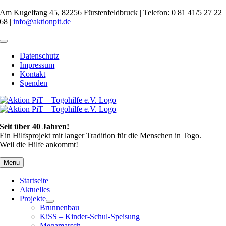
Zum
Am Kugelfang 45, 82256 Fürstenfeldbruck | Telefon: 0 81 41/5 27 22
Inhalt
68 |
info@aktionpit.de
springen
Toggle
Navigation
Datenschutz
Impressum
Kontakt
Spenden
Seit über 40 Jahren!
Ein Hilfsprojekt mit langer Tradition für die Menschen in Togo.
Weil die Hilfe ankommt!
Menu
Startseite
Aktuelles
Projekte
Brunnenbau
KiSS – Kinder-Schul-Speisung
Megamarsch