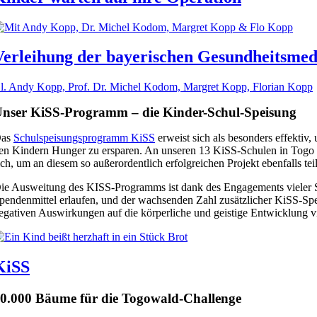
Verleihung der bayerischen Gesundheitsmed
.l. Andy Kopp, Prof. Dr. Michel Kodom, Margret Kopp, Florian Kopp
nser KiSS-Programm – die Kinder-Schul-Speisung
as
Schulspeisungsprogramm KiSS
erweist sich als besonders effekti
en Kindern Hunger zu ersparen. An unseren 13 KiSS-Schulen in Togo s
ich, um an diesem so außerordentlich erfolgreichen Projekt ebenfalls t
ie Ausweitung des KISS-Programms ist dank des Engagements vieler Sc
pendenmittel erlaufen, und der wachsenden Zahl zusätzlicher KiSS-Sp
egativen Auswirkungen auf die körperliche und geistige Entwicklung v
KiSS
0.000 Bäume für die Togowald-Challenge