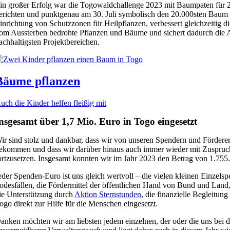
in großer Erfolg war die Togowaldchallenge 2023 mit Baumpaten für 2
erichten und punktgenau am 30. Juli symbolisch den 20.000sten Baum pf
inrichtung von Schutzzonen für Heilpflanzen, verbessert gleichzeitig d
om Aussterben bedrohte Pflanzen und Bäume und sichert dadurch die A
achhaltigsten Projektbereichen.
Bäume pflanzen
uch die Kinder helfen fleißig mit
nsgesamt über 1,7 Mio. Euro in Togo eingesetzt
ir sind stolz und dankbar, dass wir von unseren Spendern und Förderer
ekommen und dass wir darüber hinaus auch immer wieder mit Zuspruc
ortzusetzen. Insgesamt konnten wir im Jahr 2023 den Betrag von 1.755.
eder Spenden-Euro ist uns gleich wertvoll – die vielen kleinen Einzels
odesfällen, die Fördermittel der öffentlichen Hand von Bund und Land,
ie Unterstützung durch
Aktion Sternstunden
, die finanzielle Begleitun
ogo direkt zur Hilfe für die Menschen eingesetzt.
anken möchten wir am liebsten jedem einzelnen, der oder die uns bei de