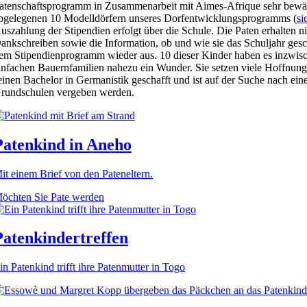
atenschaftsprogramm in Zusammenarbeit mit Aimes-Afrique sehr bewäh
bgelegenen 10 Modelldörfern unseres Dorfentwicklungsprogramms (
si
uszahlung der Stipendien erfolgt über die Schule. Die Paten erhalten n
ankschreiben sowie die Information, ob und wie sie das Schuljahr gesch
em Stipendienprogramm wieder aus. 10 dieser Kinder haben es inzwische
infachen Bauernfamilien nahezu ein Wunder. Sie setzen viele Hoffnungen
einen Bachelor in Germanistik geschafft und ist auf der Suche nach ein
rundschulen vergeben werden.
Patenkind in Aneho
it einem Brief von den Pateneltern.
öchten Sie Pate werden
Patenkindertreffen
in Patenkind trifft ihre Patenmutter in Togo