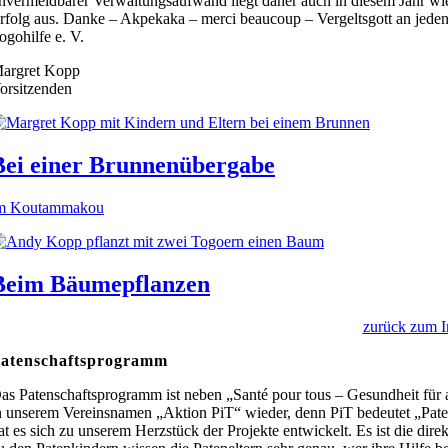
nvermeidbarer Verwaltungsaufwand liegt daher auch in diesem Jahr wi
rfolg aus. Danke – Akpekaka – merci beaucoup – Vergeltsgott an jeden 
ogohilfe e. V.
argret Kopp
orsitzenden
Bei einer Brunnenübergabe
m Koutammakou
Beim Bäumepflanzen
zurück zum I
atenschaftsprogramm
as Patenschaftsprogramm ist neben „Santé pour tous – Gesundheit für a
n unserem Vereinsnamen „Aktion PiT“ wieder, denn PiT bedeutet „Patenk
at es sich zu unserem Herzstück der Projekte entwickelt. Es ist die d