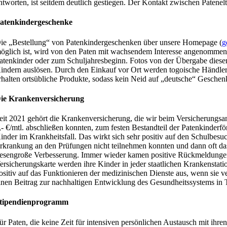
ntworten, ist seitdem deutlich gestiegen. Der Kontakt zwischen Patene
atenkindergeschenke
ie „Bestellung“ von Patenkindergeschenken über unsere Homepage (
g
öglich ist, wird von den Paten mit wachsendem Interesse angenommen, 
atenkinder oder zum Schuljahresbeginn. Fotos von der Übergabe diese
indern auslösen. Durch den Einkauf vor Ort werden togoische Händler 
rhalten ortsübliche Produkte, sodass kein Neid auf „deutsche“ Geschenk
ie Krankenversicherung
eit 2021 gehört die Krankenversicherung, die wir beim Versicherungs
,- €/mtl. abschließen konnten, zum festen Bestandteil der Patenkinderf
inder im Krankheitsfall. Das wirkt sich sehr positiv auf den Schulbes
rkrankung an den Prüfungen nicht teilnehmen konnten und dann oft das
iesengroße Verbesserung. Immer wieder kamen positive Rückmeldungen 
ersicherungskarte werden ihre Kinder in jeder staatlichen Krankensta
ositiv auf das Funktionieren der medizinischen Dienste aus, wenn sie ve
inen Beitrag zur nachhaltigen Entwicklung des Gesundheitssystems in 
tipendienprogramm
ür Paten, die keine Zeit für intensiven persönlichen Austausch mit ihre