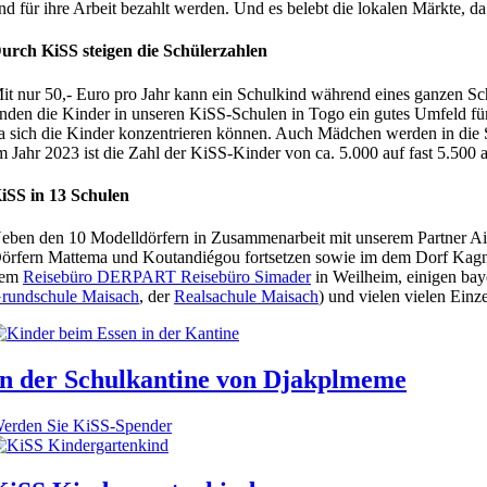
nd für ihre Arbeit bezahlt werden. Und es belebt die lokalen Märkte, da
urch KiSS steigen die Schülerzahlen
it nur 50,- Euro pro Jahr kann ein Schulkind während eines ganzen S
inden die Kinder in unseren KiSS-Schulen in Togo ein gutes Umfeld für
a sich die Kinder konzentrieren können. Auch Mädchen werden in die S
m Jahr 2023 ist die Zahl der KiSS-Kinder von ca. 5.000 auf fast 5.500 
iSS in 13 Schulen
eben den 10 Modelldörfern in Zusammenarbeit mit unserem Partner A
örfern Mattema und Koutandiégou fortsetzen sowie im dem Dorf Kagnib
dem
Reisebüro DERPART Reisebüro Simader
in Weilheim, einigen bay
rundschule Maisach
, der
Realsachule Maisach
) und vielen vielen Einz
In der Schulkantine von Djakplmeme
erden Sie KiSS-Spender