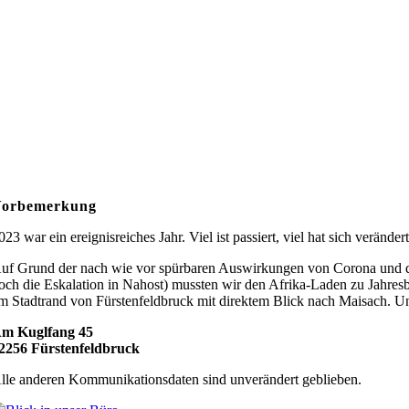
orbemerkung
023 war ein ereignisreiches Jahr. Viel ist passiert, viel hat sich verändert
uf Grund der nach wie vor spürbaren Auswirkungen von Corona und der
och die Eskalation in Nahost) mussten wir den Afrika-Laden zu Jahresb
m Stadtrand von Fürstenfeldbruck mit direktem Blick nach Maisach. Un
m Kuglfang 45
2256 Fürstenfeldbruck
lle anderen Kommunikationsdaten sind unverändert geblieben.