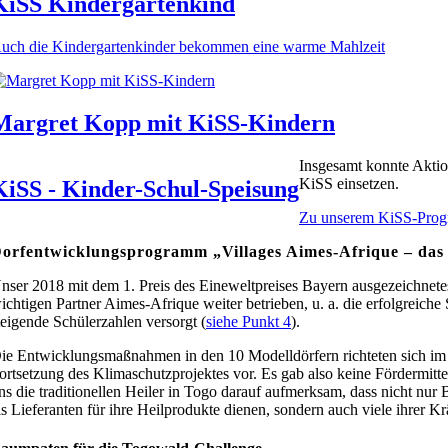
KiSS Kindergartenkind
uch die Kindergartenkinder bekommen eine warme Mahlzeit
Margret Kopp mit KiSS-Kindern
Insgesamt konnte Aktio
KiSS einsetzen.
KiSS - Kinder-Schul-Speisung
Zu unserem KiSS-Pro
orfentwicklungsprogramm „Villages Aimes-Afrique – das
nser 2018 mit dem 1. Preis des Eineweltpreises Bayern ausgezeichn
ichtigen Partner Aimes-Afrique weiter betrieben, u. a. die erfolgreich
teigende Schülerzahlen versorgt (
siehe Punkt 4
).
ie Entwicklungsmaßnahmen in den 10 Modelldörfern richteten sich im 
ortsetzung des Klimaschutzprojektes vor. Es gab also keine Fördermitt
ns die traditionellen Heiler in Togo darauf aufmerksam, dass nicht nur
ls Lieferanten für ihre Heilprodukte dienen, sondern auch viele ihrer 