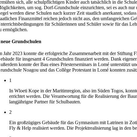
emühen sich, alle schulpflichtigen Kinder auch tatsächlich in die Schu
öglichkeiten, um sog. Dorf-Grundschule einzurichten, sei es auch nur un
egel werden diese Schulen nach kurzer Zeit staatlich anerkannt, sodass 
taatlichen Finanzmittel reichen jedoch nicht aus, den umfangreichen 
nterrichtsbedingungen für Schülerinnen und Schüler sowie für das Le
u ermöglichen.
 neue Grundschulen
m Jahr 2023 konnte die erfolgreiche Zusammenarbeit mit der Stiftung Fl
ebäude für insgesamt 4 Grundschulen finanziert werden. Dank eigene
ußerdem konnte der Bau eines Priesterseminars in Lomé unterstützt un
rundschule Noagou und das Collège Protestant in Lomé konnten zusätzl
1
In Wloeti Kope in der Maritimregion, also im Süden Togos, konnt
errichtet werden. Die Verantwortung für die Realisierung der B
langjährigne Partner für Schulbauten.
2
Ein großzügiges Gebäude für das Gymnasium mit Latrinen in Zoti 
Fly & Help realisiert werden. Die Projektrealisierung lag in den