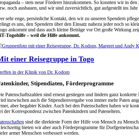
ropaganda – stets neue Förderer hinzukommen. So konnten wir in den
zw. noch ausbauen, und wir sind zuversichtlich, gut aufgestellt ins Jah
er sehr enge, persönliche Kontakt, den wir zu unseren Spendern pflegen
elingt es uns, den Spendern über den Einsatz nahezu jeder noch so klei
ogo ankommt und dass auch kleine Beträge vor Ort große Wirkung zeige
iT-Togohilfe – weil die Hilfe ankommt.
Mit einer Reisegruppe in Togo
reffen in der Klinik von Dr. Kodom
atenkinder, Stipendiaten, Förderprogramme
ie Patenschaftszahlen sind erneut gestiegen und lindern ganz konkrete
ird inzwischen auch die Stipendienvergabe von immer mehr Paten angen
rmer, aber begabter Kinder. Auch bei den Patenschaften haben wir 
ei der Korrespondenz zwischen Patenkindern und Pateneltern.
atenschaften
sind die direkteste Form der Hilfe von Mensch zu Mensc
leichzeitig bieten wir aber auch Förderprogramme für Dorfgemeinschaf
ieler armer Menschen verbessert werden.