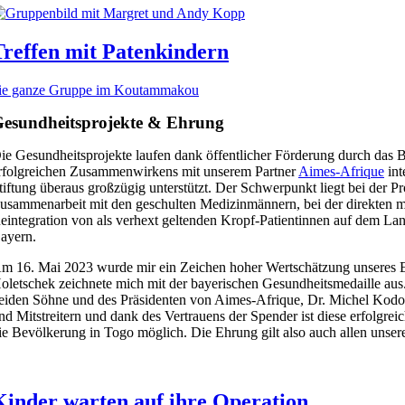
Treffen mit Patenkindern
ie ganze Gruppe im Koutammakou
esundheitsprojekte & Ehrung
ie Gesundheitsprojekte laufen dank öffentlicher Förderung durch das
rfolgreichen Zusammenwirkens mit unserem Partner
Aimes-Afrique
int
tiftung überaus großzügig unterstützt. Der Schwerpunkt liegt bei der Pr
usammenarbeit mit den geschulten Medizinmännern, bei der direkten 
eintegration von als verhext geltenden Kropf-Patientinnen auf dem Land
ayern.
m 16. Mai 2023 wurde mir ein Zeichen hoher Wertschätzung unseres En
oletschek zeichnete mich mit der bayerischen Gesundheitsmedaille aus
eiden Söhne und des Präsidenten von Aimes-Afrique, Dr. Michel Kod
nd Mitstreitern und dank des Vertrauens der Spender ist diese erfolgre
ie Bevölkerung in Togo möglich. Die Ehrung gilt also auch allen unser
Kinder warten auf ihre Operation