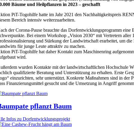
0.000 Bäume und Heilpflanzen in 2023 – geschafft
ktion PiT-Togohilfe hatte im Jahr 2021 den Nachhaltigkeitspreis RENN 
iesem Bereich intensiv weiterzuarbeiten.
ach der Corona-Pause brauchte das Dorfentwicklungsprogramm eine B
chwerpunkte. Bei einem Workshop „Vision 2030“ mit Vertretern aller 10
rofessionalisierung und Stärkung der Landwirtschaft erarbeitet, um d
andwirts für junge Leute attraktiv zu machen.
ktion PiT-Togohilfe hat daher Kontakt zum Maschinenring aufgenommen
ufgebaut wird.
ußerdem wurden Kontakte mit der landwirtschaftlichen Hochschule We
achlich qualifizierte Beratung und Unterstützung zu erhalten. Erste G
ogo“ einzurichten, sehr unterstützt. Konkrete Maßnahmen sind in der P
ass Finanzierungsmittel gesucht und die Umsetzung in Angriff genomm
Baumpate pflanzt Baum
lle Infos zu Dorfentwicklungsprojekt