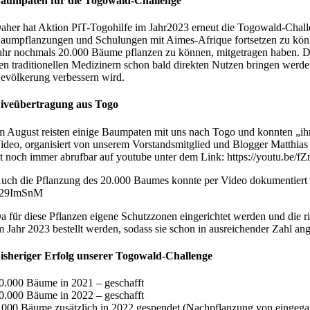
aumpaten für die Togowald-Challenge
aher hat Aktion PiT-Togohilfe im Jahr2023 erneut die Togowald-Chal
aumpflanzungen und Schulungen mit Aimes-Afrique fortsetzen zu könn
ahr nochmals 20.000 Bäume pflanzen zu können, mitgetragen haben. Di
en traditionellen Medizinern schon bald direkten Nutzen bringen werde
evölkerung verbessern wird.
iveübertragung aus Togo
m August reisten einige Baumpaten mit uns nach Togo und konnten „ihr
ideo, organisiert von unserem Vorstandsmitglied und Blogger Matthias 
st noch immer abrufbar auf youtube unter dem Link: https://youtu.be/
uch die Pflanzung des 20.000 Baumes konnte per Video dokumentiert w
29ImSnM
a für diese Pflanzen eigene Schutzzonen eingerichtet werden und die r
m Jahr 2023 bestellt werden, sodass sie schon in ausreichender Zahl ang
isheriger Erfolg unserer Togowald-Challenge
0.000 Bäume in 2021 – geschafft
0.000 Bäume in 2022 – geschafft
.000 Bäume zusätzlich in 2022 gespendet (Nachpflanzung von eingega