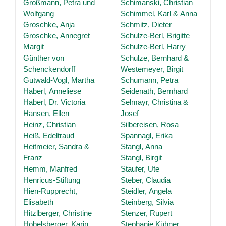
Großmann, Petra und
Schimanski, Christian
Wolfgang
Schimmel, Karl & Anna
Groschke, Anja
Schmitz, Dieter
Groschke, Annegret
Schulze-Berl, Brigitte
Margit
Schulze-Berl, Harry
Günther von
Schulze, Bernhard &
Schenckendorff
Westemeyer, Birgit
Gutwald-Vogl, Martha
Schumann, Petra
Haberl, Anneliese
Seidenath, Bernhard
Haberl, Dr. Victoria
Selmayr, Christina &
Hansen, Ellen
Josef
Heinz, Christian
Silbereisen, Rosa
Heiß, Edeltraud
Spannagl, Erika
Heitmeier, Sandra &
Stangl, Anna
Franz
Stangl, Birgit
Hemm, Manfred
Staufer, Ute
Henricus-Stiftung
Steber, Claudia
Hien-Rupprecht,
Steidler, Angela
Elisabeth
Steinberg, Silvia
Hitzlberger, Christine
Stenzer, Rupert
Hobelsberger, Karin
Stephanie Kühner