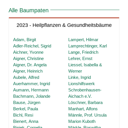
Alle Baumpaten
2023 - Heilpflanzen & Gesundheitsbäume
Adam, Birgit
Lampert, Hilmar
Adler-Reichel, Sigrid
Lamprechtinger, Karl
Aichner, Yvonne
Lange, Friedrich
Aigner, Christine
Lehrer, Ernst
Aigner, Dr. Angela
Liessel, Isabella &
Aigner, Heinrich
Werner
Aubele, Alfred
Linke, Ingrid
Auerhammer, Ingrid
Lionshilfswerk
Aumann, Hermann
Schrobenhausen-
Bachmann, Jolande
Aichach e.V.
Bause, Jürgen
Löschner, Barbara
Berkel, Paula
Manhart, Alfons
Bichl, Resi
Männle, Prof. Ursula
Bienert, Anna
Marion Kuboth
Biniek, Cornelia
Märkle, Roswitha