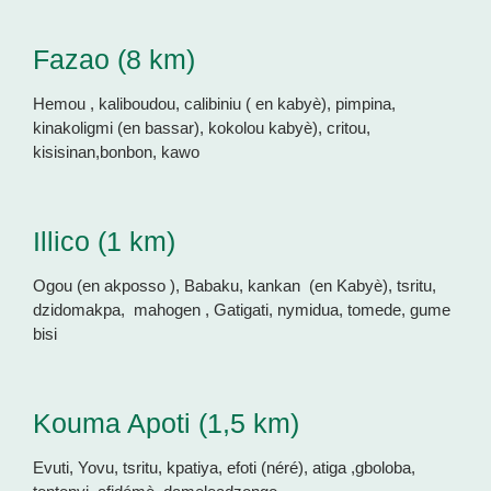
Fazao (8 km)
Hemou , kaliboudou, calibiniu ( en kabyè), pimpina,
kinakoligmi (en bassar), kokolou kabyè), critou,
kisisinan,bonbon, kawo
Illico (1 km)
Ogou (en akposso ), Babaku, kankan (en Kabyè), tsritu,
dzidomakpa, mahogen , Gatigati, nymidua, tomede, gume
bisi
Kouma Apoti (1,5 km)
Evuti, Yovu, tsritu, kpatiya, efoti (néré), atiga ,gboloba,