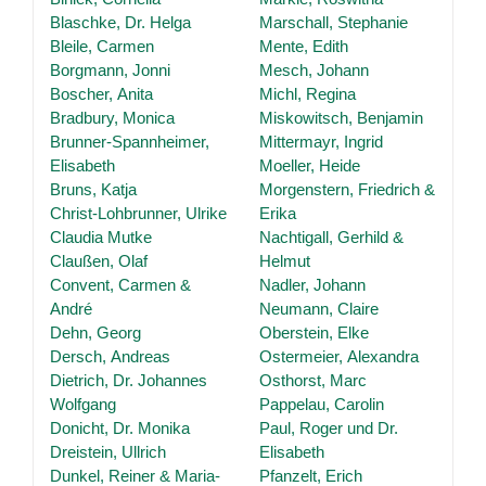
Blaschke, Dr. Helga
Marschall, Stephanie
Bleile, Carmen
Mente, Edith
Borgmann, Jonni
Mesch, Johann
Boscher, Anita
Michl, Regina
Bradbury, Monica
Miskowitsch, Benjamin
Brunner-Spannheimer,
Mittermayr, Ingrid
Elisabeth
Moeller, Heide
Bruns, Katja
Morgenstern, Friedrich &
Christ-Lohbrunner, Ulrike
Erika
Claudia Mutke
Nachtigall, Gerhild &
Claußen, Olaf
Helmut
Convent, Carmen &
Nadler, Johann
André
Neumann, Claire
Dehn, Georg
Oberstein, Elke
Dersch, Andreas
Ostermeier, Alexandra
Dietrich, Dr. Johannes
Osthorst, Marc
Wolfgang
Pappelau, Carolin
Donicht, Dr. Monika
Paul, Roger und Dr.
Dreistein, Ullrich
Elisabeth
Dunkel, Reiner & Maria-
Pfanzelt, Erich