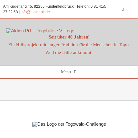
Zum
Am Kugelfang 45, 82256 Fürstenfeldbruck | Telefon: 0 81 41/5
Inhalt
Toggle
27 22 68 |
info@aktionpit.de
Navigatio
springen
Datenschu
Seit über 40 Jahren!
Ein Hilfsprojekt mit langer Tradition für die Menschen in Togo.
Impressu
Weil die Hilfe ankommt!
Kontakt
Menu
Spenden
Startseite
Aktuelles
Projekte