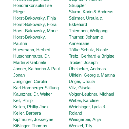
Honorarkonsulin Ilse
Struppler
Fliege
Sturm, Karin & Andreas
Horst-Bakowsky, Finja
Stürmer, Ursula &
Horst-Bakowsky, Flora
Ekkehard
Horst-Bakowsky, Marie
Thiemann, Wolfgang
Horst-Bakowsky,
Thurner, Johann &
Paulina
Annemarie
Huesmann, Herbert
Töfke-Schulz, Nicole
Hutschenreuter, Dr.
Trefz, Gerhard & Brigitte
Martin & Gabriele
Troiber, Joseph
Janner, Katharina & Paul
Übelacker, Andreas
Jonah
Uihlein, Georg & Martina
Junginger, Carolin
Unger, Ursula
Karl-Hornberger Stiftung
Vitz, Gisela
Kaunzner, Dr. Walter
Volger-Leubner, Michael
Keil, Philip
Weber, Karoline
Kellen, Phillip-Jack
Weichinger, Lydia &
Keller, Barbara
Roland
Kipfmüller, Josselyne
Weisgerber, Anja
Kißlinger, Thomas
Wenzel, Tilly