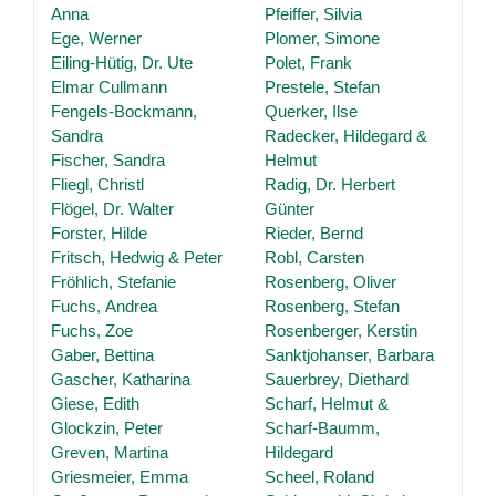
Anna
Pfeiffer, Silvia
Ege, Werner
Plomer, Simone
Eiling-Hütig, Dr. Ute
Polet, Frank
Elmar Cullmann
Prestele, Stefan
Fengels-Bockmann,
Querker, Ilse
Sandra
Radecker, Hildegard &
Fischer, Sandra
Helmut
Fliegl, Christl
Radig, Dr. Herbert
Flögel, Dr. Walter
Günter
Forster, Hilde
Rieder, Bernd
Fritsch, Hedwig & Peter
Robl, Carsten
Fröhlich, Stefanie
Rosenberg, Oliver
Fuchs, Andrea
Rosenberg, Stefan
Fuchs, Zoe
Rosenberger, Kerstin
Gaber, Bettina
Sanktjohanser, Barbara
Gascher, Katharina
Sauerbrey, Diethard
Giese, Edith
Scharf, Helmut &
Glockzin, Peter
Scharf-Baumm,
Greven, Martina
Hildegard
Griesmeier, Emma
Scheel, Roland