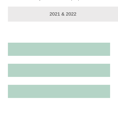
2021 & 2022
Heilpflanzen und Gesundheitsbäume – im Jahr 2023: 20.000 
Obstbäume – im Jahr 2022: 10.000 von 10.000 🌴 =
100%
Unterschiedliche Baumarten – im Jahr 2021: 30.000 von 30.0