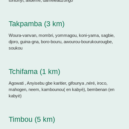
tontonyi, afidémè, dameleadzongo
Takpamba (3 km)
Woura-vanvan, mombri, yommagou, koni-yama, sagbie,
djoro, guina-gna, boro-bouru, awourou-bourukourougbe,
soukou
Tchifama (1 km)
Agowati , Anyisebu gbe karitier, gifounya ,néré, iroco,
mahogen, neem, kambounou( en kabyè), bembenan (en
kabyè)
Timbou (5 km)