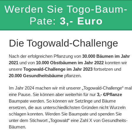
Werden Sie Togo-Baum-
Über uns
Pate:
3,- Euro
Spenden
Die Togowald-Challenge
Spendenkorb
Nach der erfolgreichen Pflanzung von
30.000 Bäumen im Jahr
2021
und von
10.000 Obstbäumen im Jahr 2022
konnten wir
Suche
unsere
Togowald-Challenge im Jahr 2023
fortsetzen und
nach:
20.000 Gesundheitsbäume
pflanzen.
Im Jahr 2024 machen wir mit unserer „Togowald-Challenge“ mal
eine Pause. Sie können aber weiterhin für nur
3,- €/Pflanze
Baumpate werden. So können wir Setzlinge und Bäume
ersetzen, die aus unterschiedlichsten Gründen nicht Wurzeln
schlagen konnten. Werden Sie Baumpate und spenden Sie
unter dem Stichwort „Togowald“ eine Zahl X von Gesundheits-
Bäumen.