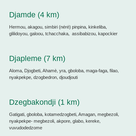
Djamde (4 km)
Hermou, akagou, simbiri (néré) pinpina, kinkeliba,
glilidoyou, galoou, tchacchaka, assibabizou, kapockier
Djapleme (7 km)
Aloma, Djogbeti, Ahamè, yra, gboloba, maga-faga, filao,
nyakpekpe, dzogbedron, djoudjouti
Dzegbakondji (1 km)
Gatigati, gboloba, kotamedzogbeti, Amagan, megbezoli,
nyakpekpe- megbezoli, akpore, glabo, kereke,
vuvudodedzome