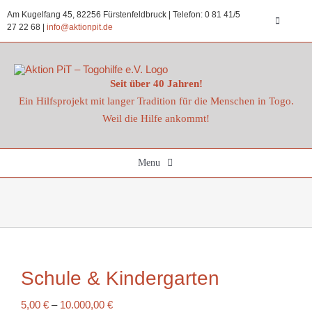
Zum
Am Kugelfang 45, 82256 Fürstenfeldbruck | Telefon: 0 81 41/5
Inhalt
Toggle
27 22 68 |
info@aktionpit.de
Navigatio
springen
Datenschu
Seit über 40 Jahren!
Ein Hilfsprojekt mit langer Tradition für die Menschen in Togo.
Impressu
Weil die Hilfe ankommt!
Kontakt
Menu
Spenden
Startseite
Aktuelles
Schule & Kindergarten
Projekte
5,00
€
–
10.000,00
€