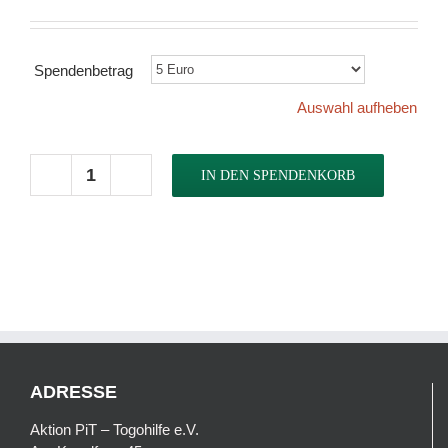
Über uns
Spendenbetrag
Spenden
Auswahl aufheben
Spendenkorb
IN DEN SPENDENKORB
Schule
&
Suche
Kindergarten
nach:
Menge
ADRESSE
Aktion PiT – Togohilfe e.V.