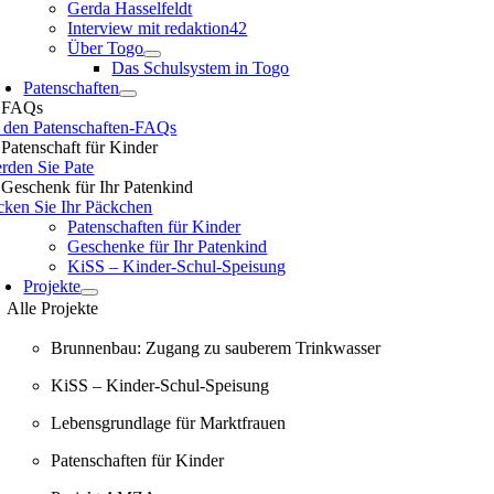
Gerda Hasselfeldt
Interview mit redaktion42
Über Togo
Das Schulsystem in Togo
Patenschaften
FAQs
 den Patenschaften-FAQs
Patenschaft für Kinder
rden Sie Pate
Geschenk für Ihr Patenkind
cken Sie Ihr Päckchen
Patenschaften für Kinder
Geschenke für Ihr Patenkind
KiSS – Kinder-Schul-Speisung
Projekte
Alle Projekte
Brunnenbau: Zugang zu sauberem Trinkwasser
KiSS – Kinder-Schul-Speisung
Lebensgrundlage für Marktfrauen
Patenschaften für Kinder