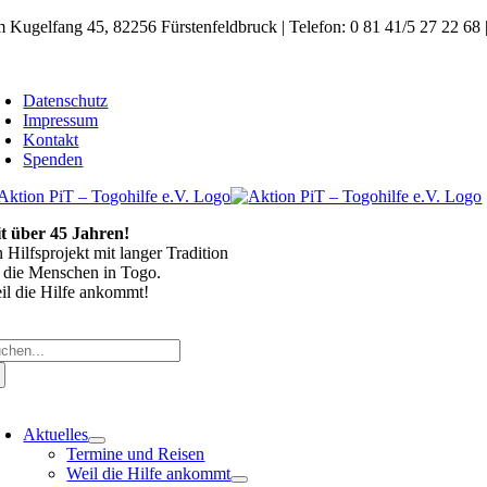
Zum
 Kugelfang 45, 82256 Fürstenfeldbruck | Telefon: 0 81 41/5 27 22 68 
Inhalt
springen
oggle
avigation
Datenschutz
Impressum
Kontakt
Spenden
it über 45 Jahren!
n Hilfsprojekt mit langer Tradition
r die Menschen in Togo.
il die Hilfe ankommt!
che
ch:
oggle
avigation
Aktuelles
Termine und Reisen
Weil die Hilfe ankommt