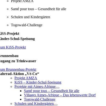
Projekt AMZA
Santé pour tous – Gesundheit für alle
Schulen und Kindergärten
Togowald-Challenge
iSS-Projekt
inder-Schul-Speisung
um KiSS-Projekt
Brunnenbau
ugang zu Trinkwasser
um Brunnenbau-Projekt
ahrrad-Aktion „Vé-Co“
Projekt AMZA
KiSS – Kinder-Schul-Speisung
Projekte mit Aimes-Afrique
Santé pour tous – Gesundheit für alle
Villages Aimes-Afrique – Das lebenswerte Dorf
Togowald-Challenge
Schulen und Kindergärten