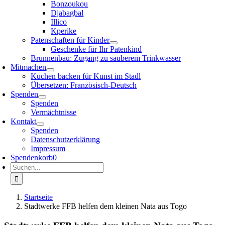
Bonzoukou
Djabagbal
Illico
Kperike
Patenschaften für Kinder
Geschenke für Ihr Patenkind
Brunnenbau: Zugang zu sauberem Trinkwasser
Mitmachen
Kuchen backen für Kunst im Stadl
Übersetzen: Französisch-Deutsch
Spenden
Spenden
Vermächtnisse
Kontakt
Spenden
Datenschutzerklärung
Impressum
Spendenkorb
0
Suche
nach:
Startseite
Stadtwerke FFB helfen dem kleinen Nata aus Togo