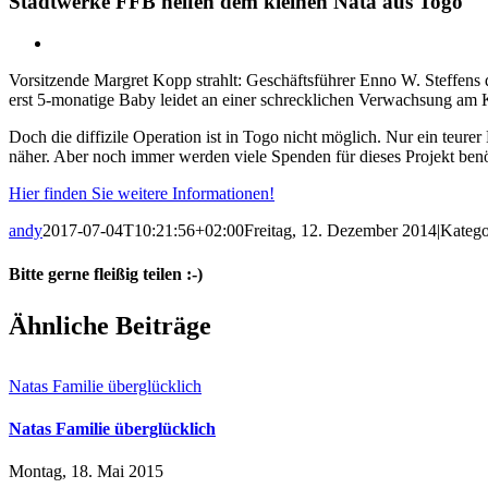
Stadtwerke FFB helfen dem kleinen Nata aus Togo
Zeige
grösseres
Vorsitzende Margret Kopp strahlt: Geschäftsführer Enno W. Steffens
Bild
erst 5-monatige Baby leidet an einer schrecklichen Verwachsung am 
Doch die diffizile Operation ist in Togo nicht möglich. Nur ein teur
näher. Aber noch immer werden viele Spenden für dieses Projekt benö
Hier finden Sie weitere Informationen!
andy
2017-07-04T10:21:56+02:00
Freitag, 12. Dezember 2014
|
Katego
Bitte gerne fleißig teilen :-)
Facebook
X
Reddit
LinkedIn
WhatsApp
E-
Ähnliche Beiträge
Mail
Natas Familie überglücklich
Natas Familie überglücklich
Montag, 18. Mai 2015