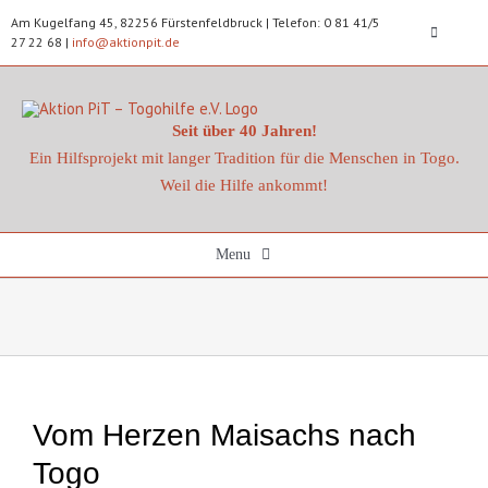
Zum
Am Kugelfang 45, 82256 Fürstenfeldbruck | Telefon: 0 81 41/5
Inhalt
Toggle
27 22 68 |
info@aktionpit.de
springen
Navigatio
Datenschu
Seit über 40 Jahren!
Ein Hilfsprojekt mit langer Tradition für die Menschen in Togo.
Impressu
Weil die Hilfe ankommt!
Kontakt
Menu
Spenden
Startseite
Aktuelles
Vom Herzen Maisachs nach
Projekte
Togo