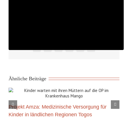
Geschichte
,
Maisach
,
Matthias Lange
Bitte gerne fleißig teilen :-)
Facebook
X
Reddit
LinkedIn
WhatsApp
E-
Mail
Ähnliche Beiträge
Projekt Amza: Medizinische Versorgung für
Kinder in ländlichen Regionen Togos