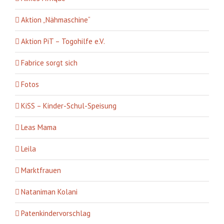
Aktion „Nähmaschine“
Aktion PiT – Togohilfe e.V.
Fabrice sorgt sich
Fotos
KiSS – Kinder-Schul-Speisung
Leas Mama
Leila
Marktfrauen
Nataniman Kolani
Patenkindervorschlag