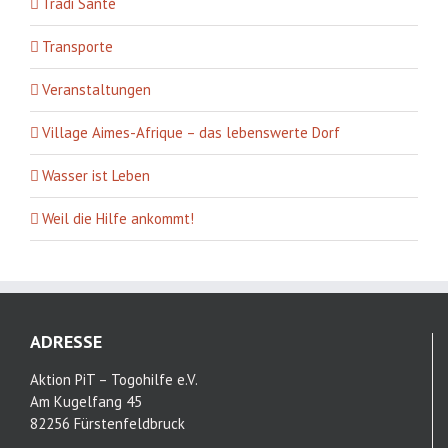
Tradi Santé
Transporte
Veranstaltungen
Village Aimes-Afrique – das lebenswerte Dorf
Wasser ist Leben
Weil die Hilfe ankommt!
ADRESSE
Aktion PiT – Togohilfe e.V.
Am Kugelfang 45
82256 Fürstenfeldbruck