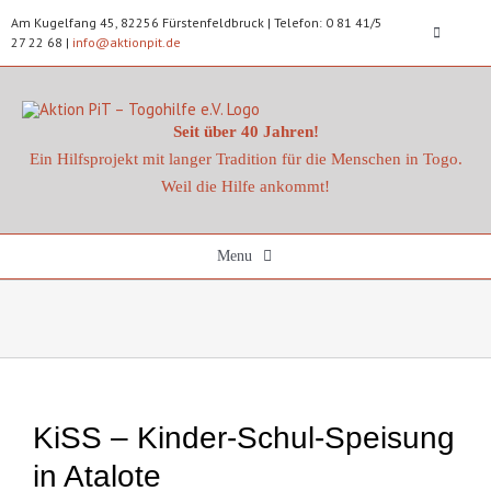
Zum
Am Kugelfang 45, 82256 Fürstenfeldbruck | Telefon: 0 81 41/5
Inhalt
Toggle
27 22 68 |
info@aktionpit.de
springen
Navigatio
Datenschu
Seit über 40 Jahren!
Ein Hilfsprojekt mit langer Tradition für die Menschen in Togo.
Impressu
Weil die Hilfe ankommt!
Kontakt
Menu
Spenden
Startseite
Aktuelles
KiSS – Kinder-Schul-Speisung
Projekte
in Atalote