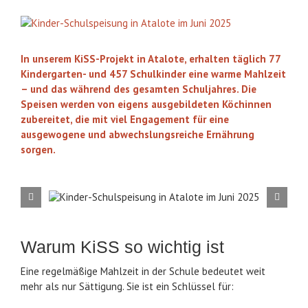
Zeige
Über uns
grösseres
Bild
In unserem KiSS-Projekt in Atalote, erhalten täglich
77
Spenden
Kindergarten- und 457 Schulkinder
eine warme Mahlzeit
– und das während des gesamten Schuljahres. Die
Speisen werden von eigens ausgebildeten Köchinnen
Spendenkorb
zubereitet, die mit viel Engagement für eine
ausgewogene und abwechslungsreiche Ernährung
sorgen.
Suche
nach:
Warum KiSS so wichtig ist
Eine regelmäßige Mahlzeit in der Schule bedeutet weit
mehr als nur Sättigung. Sie ist ein Schlüssel für: