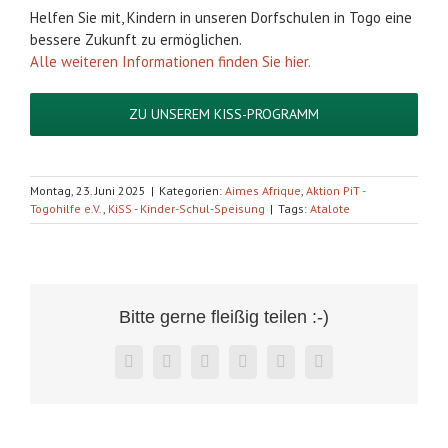
Helfen Sie mit, Kindern in unseren Dorfschulen in Togo eine
bessere Zukunft zu ermöglichen.
Alle weiteren Informationen finden Sie hier.
ZU UNSEREM KISS-PROGRAMM
Montag, 23. Juni 2025
|
Kategorien:
Aimes Afrique
,
Aktion PiT -
Togohilfe e.V.
,
KiSS - Kinder-Schul-Speisung
|
Tags:
Atalote
Bitte gerne fleißig teilen :-)
Facebook
X
Reddit
LinkedIn
WhatsApp
E-
Mail