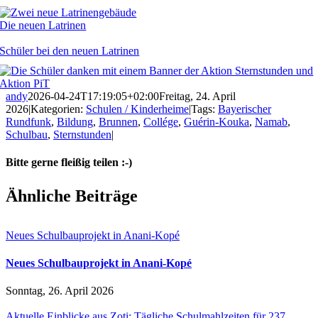
Die neuen Latrinen
Schüler bei den neuen Latrinen
andy
2026-04-24T17:19:05+02:00
Freitag, 24. April
2026
|
Kategorien:
Schulen / Kinderheime
|
Tags:
Bayerischer
Rundfunk
,
Bildung
,
Brunnen
,
Collége
,
Guérin-Kouka
,
Namab
,
Schulbau
,
Sternstunden
|
Bitte gerne fleißig teilen :-)
Facebook
X
Reddit
LinkedIn
WhatsApp
E-
Ähnliche Beiträge
Mail
Neues Schulbauprojekt in Anani‑Kopé
Neues Schulbauprojekt in Anani‑Kopé
Sonntag, 26. April 2026
Aktuelle Einblicke aus Zoti: Tägliche Schulmahlzeiten für 237