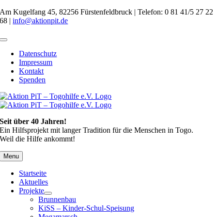
Zum
Am Kugelfang 45, 82256 Fürstenfeldbruck | Telefon: 0 81 41/5 27 22
Inhalt
68 |
info@aktionpit.de
springen
Toggle
Navigation
Datenschutz
Impressum
Kontakt
Spenden
Seit über 40 Jahren!
Ein Hilfsprojekt mit langer Tradition für die Menschen in Togo.
Weil die Hilfe ankommt!
Menu
Startseite
Aktuelles
Projekte
Brunnenbau
KiSS – Kinder-Schul-Speisung
Megamarsch