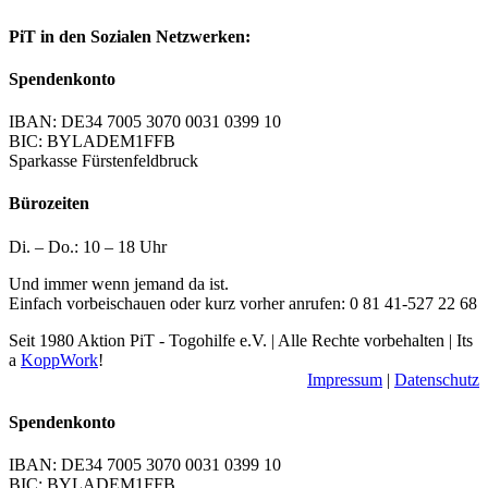
PiT in den Sozialen Netzwerken:
Spendenkonto
IBAN: DE34 7005 3070 0031 0399 10
BIC: BYLADEM1FFB
Sparkasse Fürstenfeldbruck
Bürozeiten
Di. – Do.: 10 – 18 Uhr
Und immer wenn jemand da ist.
Einfach vorbeischauen oder kurz vorher anrufen: 0 81 41-527 22 68
Seit 1980 Aktion PiT - Togohilfe e.V. | Alle Rechte vorbehalten | Its
a
KoppWork
!
Impressum
|
Datenschutz
Toggle
Spendenkonto
Sliding
Bar
IBAN: DE34 7005 3070 0031 0399 10
Area
BIC: BYLADEM1FFB