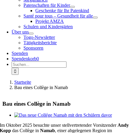
Patenschaften für Kinder
Geschenke für Ihr Patenkind
Santé pour tous – Gesundheit für alle
Projekt AMZA
Schulen und Kindergärten
Über uns
Togo-Newsletter
Tätigkeitsberichte
Sponsoren
Spenden
Spendenkorb
0
Suche
nach:
Startseite
Bau eines Collège in Namab
Bau eines Collège in Namab
Zeige
grösseres
Im Oktober 2025 besuchte unser stellvertretender Vorsitzender
Andy
Bild
Kopp
das Collège in
Namab
, einer abgelegenen Region im