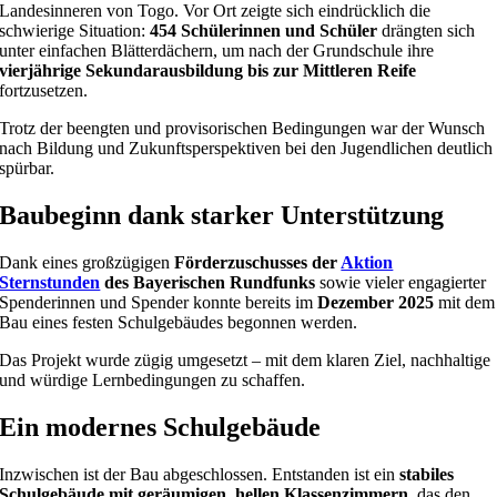
Landesinneren von Togo. Vor Ort zeigte sich eindrücklich die
schwierige Situation:
454 Schülerinnen und Schüler
drängten sich
unter einfachen Blätterdächern, um nach der Grundschule ihre
vierjährige Sekundarausbildung bis zur Mittleren Reife
fortzusetzen.
Trotz der beengten und provisorischen Bedingungen war der Wunsch
nach Bildung und Zukunftsperspektiven bei den Jugendlichen deutlich
spürbar.
Baubeginn dank starker Unterstützung
Dank eines großzügigen
Förderzuschusses der
Aktion
Sternstunden
des Bayerischen Rundfunks
sowie vieler engagierter
Spenderinnen und Spender konnte bereits im
Dezember 2025
mit dem
Bau eines festen Schulgebäudes begonnen werden.
Das Projekt wurde zügig umgesetzt – mit dem klaren Ziel, nachhaltige
und würdige Lernbedingungen zu schaffen.
Ein modernes Schulgebäude
Inzwischen ist der Bau abgeschlossen. Entstanden ist ein
stabiles
Schulgebäude mit geräumigen, hellen Klassenzimmern
, das den