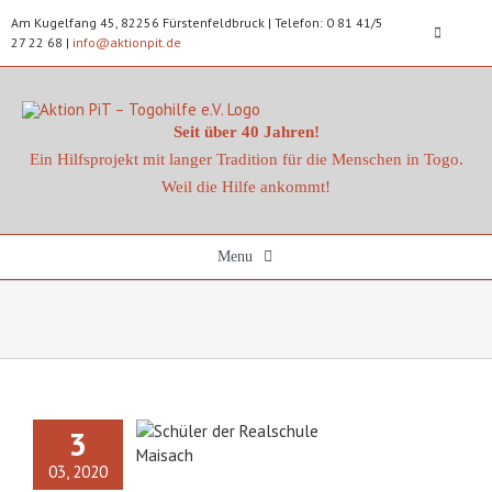
Zum
Am Kugelfang 45, 82256 Fürstenfeldbruck | Telefon: 0 81 41/5
Inhalt
Toggle
27 22 68 |
info@aktionpit.de
springen
Navigatio
Datenschu
Seit über 40 Jahren!
Ein Hilfsprojekt mit langer Tradition für die Menschen in Togo.
Impressu
Weil die Hilfe ankommt!
Kontakt
Menu
Spenden
Startseite
Aktuelles
wältigende
3
Euro von der
Projekte
03, 2020
alschule