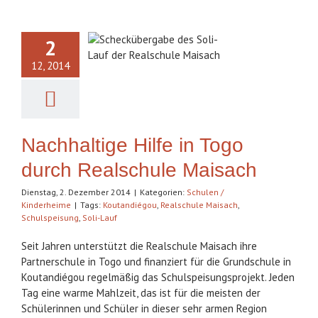
ltige Hilfe in
2
go durch
12, 2014
alschule
Maisach
Nachhaltige Hilfe in Togo
durch Realschule Maisach
Dienstag, 2. Dezember 2014
|
Kategorien:
Schulen /
Kinderheime
|
Tags:
Koutandiégou
,
Realschule Maisach
,
Schulspeisung
,
Soli-Lauf
Seit Jahren unterstützt die Realschule Maisach ihre
Partnerschule in Togo und finanziert für die Grundschule in
Koutandiégou regelmäßig das Schulspeisungsprojekt. Jeden
Tag eine warme Mahlzeit, das ist für die meisten der
Schülerinnen und Schüler in dieser sehr armen Region