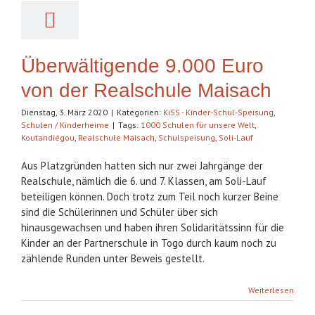
Maisach
Über uns
Überwältigende 9.000 Euro
Spenden
von der Realschule Maisach
Dienstag, 3. März 2020
|
Kategorien:
KiSS - Kinder-Schul-Speisung
,
Spendenkorb
Schulen / Kinderheime
|
Tags:
1000 Schulen für unsere Welt
,
Koutandiégou
,
Realschule Maisach
,
Schulspeisung
,
Soli-Lauf
Suche
Aus Platzgründen hatten sich nur zwei Jahrgänge der
nach:
Realschule, nämlich die 6. und 7. Klassen, am Soli-Lauf
beteiligen können. Doch trotz zum Teil noch kurzer Beine
sind die Schülerinnen und Schüler über sich
hinausgewachsen und haben ihren Solidaritätssinn für die
Kinder an der Partnerschule in Togo durch kaum noch zu
zählende Runden unter Beweis gestellt.
Weiterlesen